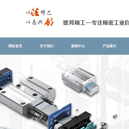
网站首页
关于我们
新闻中心
产品展示