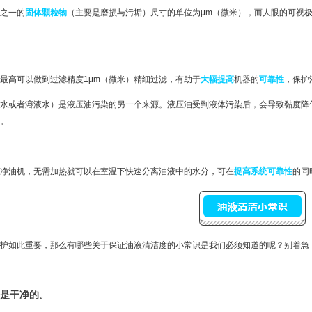
之一的
固体颗粒物
（主要是磨损与污垢）尺寸的单位为μm（微米），而人眼的可视极
最高可以做到过滤精度1μm（微米）精细过滤，有助于
大幅提高
机器的
可靠性
，保护
水或者溶液水）是液压油污染的另一个来源。液压油受到液体污染后，会导致黏度降
1
2
。
净油机，无需加热就可以在室温下快速分离油液中的水分，可在
提高系统可靠性
的同
护如此重要，那么有哪些关于保证油液清洁度的小常识是我们必须知道的呢？别着急
不是干净的。