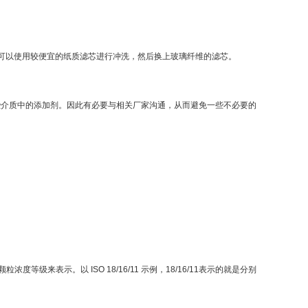
可以使用较便宜的纸质滤芯进行冲洗，然后换上玻璃纤维的滤芯。
一些介质中的添加剂。因此有必要与相关厂家沟通，从而避免一些不必要的
浓度等级来表示。以 ISO 18/16/11 示例，18/16/11表示的就是分别