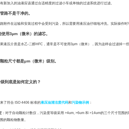
有新加入的油液应该通过合适精度的过滤小车或单独的过滤系统进行过滤。
的管路不是干净的。
路附件在运输和安装过程中会受到污染，所以需要用液压油仔细地冲洗。实际操作时
不能使用3µm（微米）的滤芯。
果液压介质是水乙-二醇HFC，通常是不可使用3µm（微米），因为这样会过滤掉
染颗粒尺寸都是μm（微米）级别。
分级到底是如何定义的？
符合 ISO 4406 标准的
液压油清洁度代码
和
污染物示例
：
定
：对于自动颗粒计数仪，污染度等级采用 >4um, >6um 和 >14um的三个尺寸范围的颗粒
围的颗粒物数量。