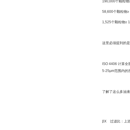
190,000个颗粒物≥ 
58,600个颗粒物≥ 6
1,525个颗粒物≥ 14
这里必须提到的
ISO 4406 
5-25μm范围内的
了解了这么多油液
βX 过滤比：上游