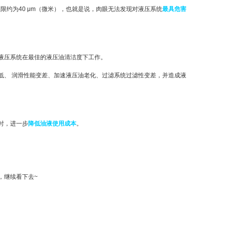
限约为40 μm（微米），也就是说，肉眼无法发现对液压系统
最具危害
液压系统在最佳的液压油清洁度下工作。
低、 润滑性能变差、加速液压油老化、过滤系统过滤性变差，并造成液
时，进一步
降低油液使用成本
。
，继续看下去~