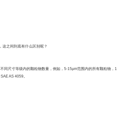
，这之间到底有什么区别呢？
 计算不同尺寸等级内的颗粒物数量，例如，5-15μm范围内的所有颗粒物，1
E AS 4059。